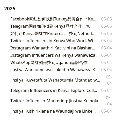
2025
Facebook网红如何找到Turkey品牌合作？Kenya博主实战指南（2025版）
05-05
Telegram网红如何找到Kenya品牌合作：实战指南（2025年版）
05-05
如何让Kenya网红在Pinterest上找到Netherlands品牌合作的实战指南
05-05
Twitter Influencers in Kenya Who Work With Turkey Brands
05-04
Instagram Wanaathiri Kazi vipi na Biashara za Tanzania
05-04
Instagram influencers wa Kenya wanaweza vipi kushirikiana na bidhaa za Ethiopia?
05-04
WhatsApp网红如何找到Uganda品牌合作
05-04
Jinsi ya Wanaume wa LinkedIn Wanaweza Kufanya Kazi na Kampuni za Afrika Kusini
05-04
05-
Jinsi ya Kuwatafuta Wanaotumia Mtandao wa Twitter kwa Uhamasishaji wa Kibiashara nchini Marekani
04
Telegram Influencers in Kenya Explore Collaborations with Italian Brands
05-04
05-
Twitter Influencer Marketing: Jinsi ya Kuingia Kwa Ushirikiano na Bidhaa za Netherlands Katika Kenya
04
Jinsi ya Kushirikiana na Waundaji wa LinkedIn katika Kenya
05-04