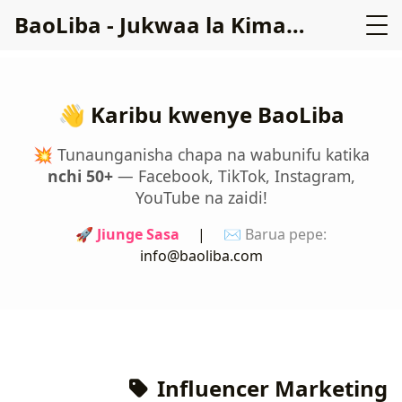
BaoLiba - Jukwaa la Kimataifa la Wenye Ushawishi
👋 Karibu kwenye
BaoLiba
💥 Tunaunganisha chapa na wabunifu katika
nchi 50+
— Facebook, TikTok, Instagram,
YouTube na zaidi!
🚀 Jiunge Sasa
|
✉️ Barua pepe:
info@baoliba.com
Influencer Marketing